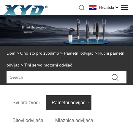
Hrvatski
Dom
>
Ono što proizvodimo
>
Pametni odvijač
>
Ručni pametni
odvijač
> Tihi servo motorni odvijač
Svi proizvodi
Pametni odvijač
Bitovi odvijača
Mlaznica odvijača