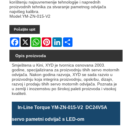
korištenju najsuvremenije tehnologije i naprednih
proizvodnih tehnika za stvaranje pametnog odvijača
najvišeg kalibra.
Model:YM-ZN-015-V2
Pošaljite upit
Facebook
X
WhatsApp
Pinterest
LinkedIn
Share
Opis proizvoda
Smještena u Kini, XYD je tvornica osnovana 2003.
godine, specijalizirana za proizvodnju tihih servo motornih
odvijača. Nakon godina razvoja, XYD se sada razvio u
proizvodnju koja integrira proizvodnju, opskrbu, dizajn,
razvoj i prodaju tihih servo motornih odvijača. Poznata je
u zemlji i inozemstvu po širokoj paleti proizvoda i visokoj
kvaliteti.
In-Line Torque YM-ZN-015-V2 DC24V5A
servo pametni odvijač s LED-om