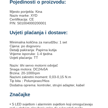
Pojedinosti o proizvodu:
Mjesto porijekla: Kina
Naziv marke: XYD
Certifikacija: CE
P/N: S01004000200001
Uvjeti plaćanja i dostave:
Minimalna količina za narudžbu: 1 set
Cijena: po dogovoru
Detalji pakiranja: Papirna kutija
Vrijeme isporuke: 1-4 tjedna
Uvjeti plaćanja: TT
Naziv: tihi servo motorni odvijač
Snaga motora: DC24v5A
Brzina: 20-1000rpm
Nazivni zakretni moment: 0,03-0,15 N.m
Tip bita：Polumjesec/Hios
Dodatna oprema: kontroler, strujni adapter, kabel
Značajke
• S LED svjetlom i alarmnim svjetlom koji omogućavaju