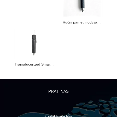
Ručni pametni odvijač s detekcijom nagiba
Transducerized Smart Screwdriver
PRATI NAS
Kontaktirajte Nas