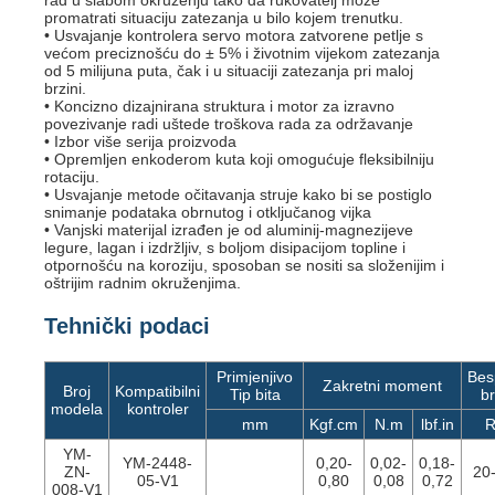
rad u slabom okruženju tako da rukovatelj može
promatrati situaciju zatezanja u bilo kojem trenutku.
• Usvajanje kontrolera servo motora zatvorene petlje s
većom preciznošću do ± 5% i životnim vijekom zatezanja
od 5 milijuna puta, čak i u situaciji zatezanja pri maloj
brzini.
• Koncizno dizajnirana struktura i motor za izravno
povezivanje radi uštede troškova rada za održavanje
• Izbor više serija proizvoda
• Opremljen enkoderom kuta koji omogućuje fleksibilniju
rotaciju.
• Usvajanje metode očitavanja struje kako bi se postiglo
snimanje podataka obrnutog i otključanog vijka
• Vanjski materijal izrađen je od aluminij-magnezijeve
legure, lagan i izdržljiv, s boljom disipacijom topline i
otpornošću na koroziju, sposoban se nositi sa složenijim i
oštrijim radnim okruženjima.
Tehnički podaci
Primjenjivo
Bes
Zakretni moment
Broj
Kompatibilni
Tip bita
b
modela
kontroler
mm
Kgf.cm
N.m
lbf.in
YM-
YM-2448-
0,20-
0,02-
0,18-
ZN-
20
05-V1
0,80
0,08
0,72
008-V1