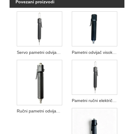
Povezani proizvodi
Servo pametni odvijač s LED diodom
Pametni odvijač visoke preciznosti
Pametni ručni električni odvijač
Ručni pametni odvijač s detekcijom nagiba i pritiska